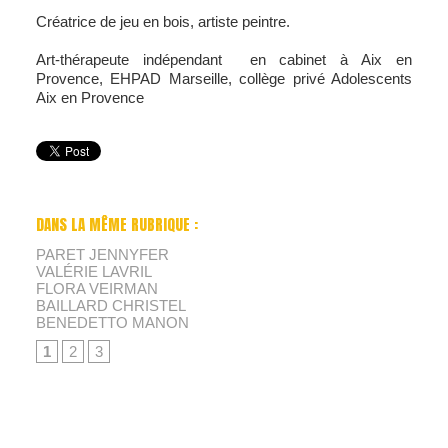
Créatrice de jeu en bois, artiste peintre.
Art-thérapeute indépendant en cabinet à Aix en
Provence, EHPAD Marseille, collège privé Adolescents
Aix en Provence
DANS LA MÊME RUBRIQUE :
PARET JENNYFER
VALÉRIE LAVRIL
FLORA VEIRMAN
BAILLARD CHRISTEL
BENEDETTO MANON
1
2
3