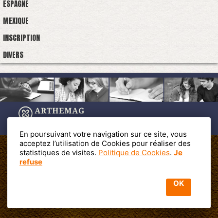
ESPAGNE
MEXIQUE
INSCRIPTION
DIVERS
En poursuivant votre navigation sur ce site, vous
acceptez l’utilisation de Cookies pour réaliser des
statistiques de visites.
Politique de Cookies
.
Je
refuse
Cet annuaire est propulsé par les Editions PROFACOM -
PROFAC 19
av. La Fayette 13200 Arles
Mentions légales
OK
Politique de confidentialité
Powered by WM