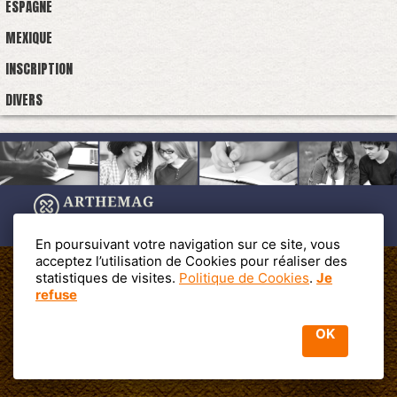
ESPAGNE
MEXIQUE
INSCRIPTION
DIVERS
En poursuivant votre navigation sur ce site, vous
acceptez l’utilisation de Cookies pour réaliser des
statistiques de visites.
Politique de Cookies
.
Je
refuse
Cet annuaire est propulsé par les Editions PROFACOM -
PROFAC 19
av. La Fayette 13200 Arles
Mentions légales
OK
Politique de confidentialité
Powered by WM