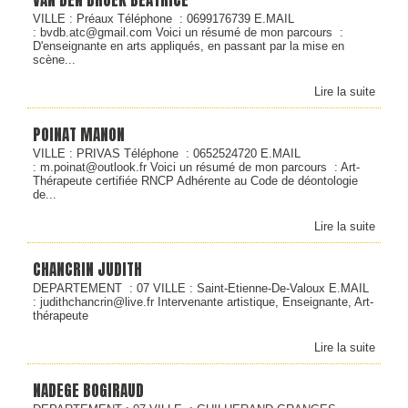
VAN DEN BROEK BEATRICE
VILLE : Préaux Téléphone : 0699176739 E.MAIL
: bvdb.atc@gmail.com Voici un résumé de mon parcours :
D'enseignante en arts appliqués, en passant par la mise en
scène...
Lire la suite
POINAT MANON
VILLE : PRIVAS Téléphone : 0652524720 E.MAIL
: m.poinat@outlook.fr Voici un résumé de mon parcours : Art-
Thérapeute certifiée RNCP Adhérente au Code de déontologie
de...
Lire la suite
CHANCRIN JUDITH
DEPARTEMENT : 07 VILLE : Saint-Etienne-De-Valoux E.MAIL
: judithchancrin@live.fr Intervenante artistique, Enseignante, Art-
thérapeute
Lire la suite
NADEGE BOGIRAUD