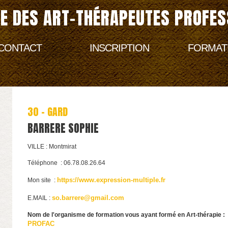
E DES ART-THÉRAPEUTES PROFES
CONTACT
INSCRIPTION
FORMAT
30 - GARD
BARRERE SOPHIE
VILLE : Montmirat
Téléphone : 06.78.08.26.64
https://www.expression-multipl
e.fr
Mon site :
so.barrere@gmail.com
E.MAIL :
Nom de l'organisme de formation vous ayant formé en Art-thérapie :
PROFAC