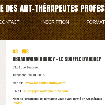
E DES ART-THÉRAPEUTES PROFES
CONTACT
INSCRIPTION
FORMAT
83 - VAR
ABRAHAMIAN AUDREY - LE SOUFFLE D'AUDREY
VILLE : Le Beausset
Téléphone : 0618920927
www.lesouffledaudrey.com
Mon site :
audrey@lesouffledaudrey.com
E.MAIL :
Nom de l'organisme de formation vous ayant formé en Art-thérapie :
Profac