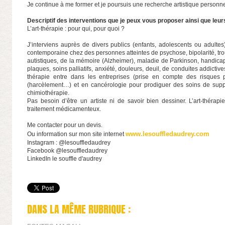
Je continue à me former et je poursuis une recherche artistique personne
Descriptif des interventions que je peux vous proposer ainsi que leurs
L’art-thérapie : pour qui, pour quoi ?
J’interviens auprès de divers publics (enfants, adolescents ou adultes
contemporaine chez des personnes atteintes de psychose, bipolarité, tr
autistiques, de la mémoire (Alzheimer), maladie de Parkinson, handica
plaques, soins palliatifs, anxiété, douleurs, deuil, de conduites addicti
thérapie entre dans les entreprises (prise en compte des risques p
(harcèlement…) et en cancérologie pour prodiguer des soins de sup
chimiothérapie.
Pas besoin d’être un artiste ni de savoir bien dessiner. L’art-théra
traitement médicamenteux.
Me contacter pour un devis.
www.lesouffledaudrey.com
Ou information sur mon site internet
Instagram : @lesouffledaudrey
Facebook @lesouffledaudrey
LinkedIn le souffle d'audrey
DANS LA MÊME RUBRIQUE :