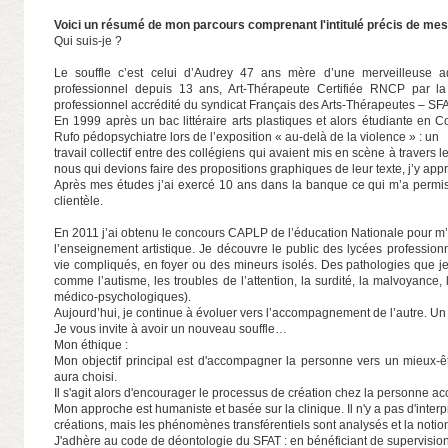
Voici un résumé de mon parcours comprenant l'intitulé précis de mes
Qui suis-je ?
Le souffle c’est celui d’Audrey 47 ans mère d’une merveilleuse a
professionnel depuis 13 ans, Art-Thérapeute Certifiée RNCP pa
professionnel accrédité du syndicat Français des Arts-Thérapeutes – SFA
En 1999 après un bac littéraire arts plastiques et alors étudiante en C
Rufo pédopsychiatre lors de l’exposition « au-delà de la violence » : un
travail collectif entre des collégiens qui avaient mis en scène à travers
nous qui devions faire des propositions graphiques de leur texte, j’y appr
Après mes études j’ai exercé 10 ans dans la banque ce qui m’a permis 
clientèle.
En 2011 j’ai obtenu le concours CAPLP de l’éducation Nationale pour m’
l’enseignement artistique. Je découvre le public des lycées professio
vie compliqués, en foyer ou des mineurs isolés. Des pathologies que j
comme l’autisme, les troubles de l’attention, la surdité, la malvoyance,
médico-psychologiques).
Aujourd’hui, je continue à évoluer vers l’accompagnement de l’autre. U
Je vous invite à avoir un nouveau souffle…
Mon éthique :
Mon objectif principal est d'accompagner la personne vers un mieux-êtr
aura choisi.
Il s'agit alors d'encourager le processus de création chez la personne 
Mon approche est humaniste et basée sur la clinique. Il n'y a pas d'interp
créations, mais les phénomènes transférentiels sont analysés et la notio
J'adhère au code de déontologie du SFAT : en bénéficiant de supervision 