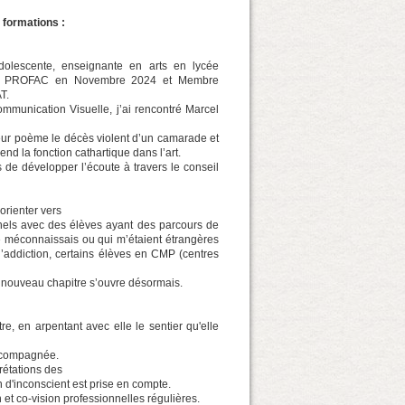
 formations :
dolescente, enseignante en arts en lycée
r la PROFAC en Novembre 2024 et Membre
T.
ommunication Visuelle, j’ai rencontré Marcel
 leur poème le décès violent d’un camarade et
end la fonction cathartique dans l’art.
de développer l’écoute à travers le conseil
orienter vers
nnels avec des élèves ayant des parcours de
e méconnaissais ou qui m’étaient étrangères
 l’addiction, certains élèves en CMP (centres
n nouveau chapitre s’ouvre désormais.
e, en arpentant avec elle le sentier qu'elle
accompagnée.
rétations des
n d'inconscient est prise en compte.
et co-vision professionnelles régulières.